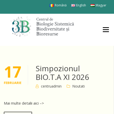
Skip
Română
English
Magyar
to
content
Centrul de
Biologie
Sistemică,
Biodiversitate
şi Bioresurse
17
Simpozionul
BIO.T.A XI 2026
FEBRUARIE
centruadmin
Noutati
Mai multe detalii aici –>